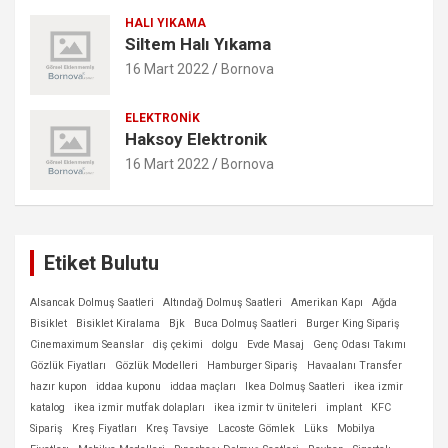
HALI YIKAMA
Siltem Halı Yıkama
16 Mart 2022
Bornova
ELEKTRONIK
Haksoy Elektronik
16 Mart 2022
Bornova
Etiket Bulutu
Alsancak Dolmuş Saatleri
Altındağ Dolmuş Saatleri
Amerikan Kapı
Ağda
Bisiklet
Bisiklet Kiralama
Bjk
Buca Dolmuş Saatleri
Burger King Sipariş
Cinemaximum Seanslar
diş çekimi
dolgu
Evde Masaj
Genç Odası Takımı
Gözlük Fiyatları
Gözlük Modelleri
Hamburger Sipariş
Havaalanı Transfer
hazır kupon
iddaa kuponu
iddaa maçları
Ikea Dolmuş Saatleri
ikea izmir
katalog
ikea izmir mutfak dolapları
ikea izmir tv üniteleri
implant
KFC
Sipariş
Kreş Fiyatları
Kreş Tavsiye
Lacoste Gömlek
Lüks
Mobilya