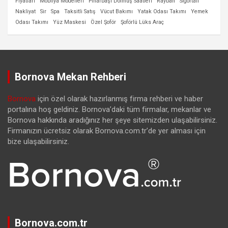
Fiyatları
Mobilya Modelleri
Pınarbaşı Dolmuş Saatleri
Rayban
Sigortalı
Nakliyat
Sir
Spa
Taksitli Satış
Vücut Bakımı
Yatak Odası Takımı
Yemek
Odası Takımı
Yüz Maskesi
Özel Şoför
Şoförlü Lüks Araç
Bornova Mekan Rehberi
Bornova
için özel olarak hazırlanmış firma rehberi ve haber
portalına hoş geldiniz. Bornova’daki tüm firmalar, mekanlar ve
Bornova hakkında aradığınız her şeye sitemizden ulaşabilirsiniz.
Firmanızın ücretsiz olarak Bornova.com.tr’de yer alması için
bize ulaşabilirsiniz.
Bornova.com.tr