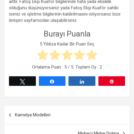
aittir. Fatoş Ekşi Kuaför bilgilerinde hata yada eksiklik
olduğunu düşünüyorsanız yada Fatoş Ekşi Kuaför sahibi
iseniz ve işletme bilgilerinin kaldırılmasını istiyorsanız bize
iletişim sayfamızdan ulaşabilirsiniz.
Burayı Puanla
5 Yıldıza Kadar Bir Puan Seç
Ortalama Puan :
5
/ 5. Toplam Oy :
2
Tweetle
Paylaş
Paylaş
Pin
Yazı
Kamelya Modelleri
gezinmesi
Midyeci Midye Dolma