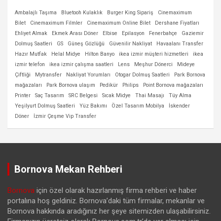
Ambalajlı Taşıma
Bluetooh Kulaklık
Burger King Sipariş
Cinemaximum
Bilet
Cinemaximum Filmler
Cinemaximum Online Bilet
Dershane Fiyatları
Ehliyet Almak
Ekmek Arası Döner
Elbise
Epilasyon
Fenerbahçe
Gaziemir
Dolmuş Saatleri
GS
Güneş Gözlüğü
Güvenilir Nakliyat
Havaalanı Transfer
Hazır Mutfak
Helal Midye
Hilton Banyo
ikea izmir müşteri hizmetleri
ikea
izmir telefon
ikea izmir çalışma saatleri
Lens
Meşhur Dönerci
Mideye
Çiftliği
Mytransfer
Nakliyat Yorumları
Otogar Dolmuş Saatleri
Park Bornova
mağazaları
Park Bornova ulaşım
Pedikür
Philips
Point Bornova mağazaları
Printer
Saç Tasarım
SRC Belgesi
Sıcak Midye
Thai Masajı
Tüy Alma
Yeşilyurt Dolmuş Saatleri
Yüz Bakımı
Özel Tasarım Mobilya
İskender
Döner
İzmir Çeşme Vip Transfer
Bornova Mekan Rehberi
Bornova
için özel olarak hazırlanmış firma rehberi ve haber
portalına hoş geldiniz. Bornova’daki tüm firmalar, mekanlar ve
Bornova hakkında aradığınız her şeye sitemizden ulaşabilirsiniz.