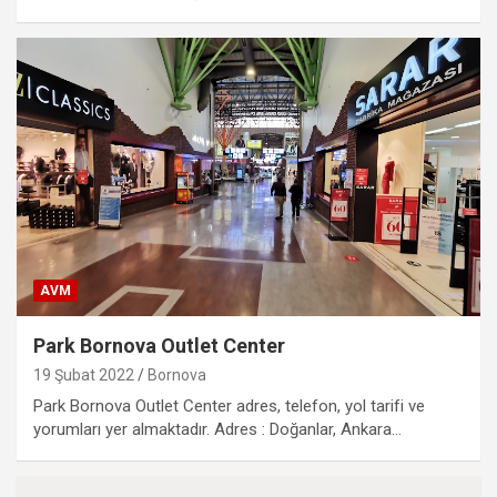
AVM
Park Bornova Outlet Center
19 Şubat 2022
Bornova
Park Bornova Outlet Center adres, telefon, yol tarifi ve
yorumları yer almaktadır. Adres : Doğanlar, Ankara…