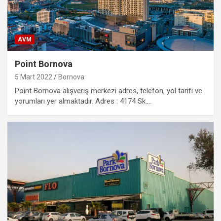
AVM
Point Bornova
5 Mart 2022
Bornova
Point Bornova alışveriş merkezi adres, telefon, yol tarifi ve
yorumları yer almaktadır. Adres : 4174 Sk.…