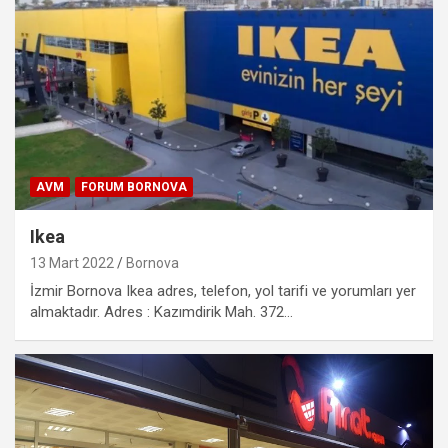
AVM
FORUM BORNOVA
Ikea
13 Mart 2022
Bornova
İzmir Bornova Ikea adres, telefon, yol tarifi ve yorumları yer
almaktadır. Adres : Kazımdirik Mah. 372…