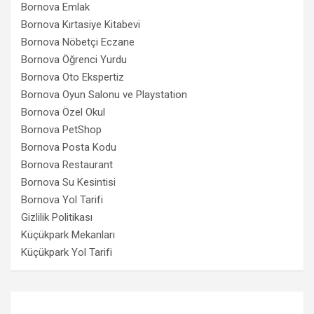
Bornova Emlak
Bornova Kırtasiye Kitabevi
Bornova Nöbetçi Eczane
Bornova Öğrenci Yurdu
Bornova Oto Ekspertiz
Bornova Oyun Salonu ve Playstation
Bornova Özel Okul
Bornova PetShop
Bornova Posta Kodu
Bornova Restaurant
Bornova Su Kesintisi
Bornova Yol Tarifi
Gizlilik Politikası
Küçükpark Mekanları
Küçükpark Yol Tarifi