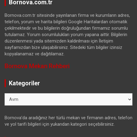
Bornova.com.tr
Bornova.com.tr sitesinde yayınlanan firma ve kurumların adres,
telefon, yorum ve harita bilgileri Google Haritalardan otomatik
çekilmektedir ve bu bilgilerin doğruluğundan firmamız sorumlu
tutulamaz. Yorum sorumlulukları yorum yapana aittir. Bilgilerin
düzenlenmesi yada sitemizden kaldırılması için İletişim
sayfamızdan bize ulaşabilirsiniz. Sitedeki tüm bilgiler izinsiz
kopyalanamaz ve dağıtılamaz.
Bornova Mekan Rehberi
Kategoriler
Kategoriler
Bornova’da aradığınız her türlü mekan ve firmanın adres, telefon
ve yol tarifi bilgileri için yukarıdan kategori seçebilirsiniz.