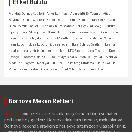
Etiket Bulutu
Altındağ Dolmuş Saatleri
Amerikan Kapı
Asansörlü Ev Taşıma
Ağda
Bayraklı Dolmuş Saatleri
Bebek Odası Takımı
Bisiklet
Bisiklet Kiralama
Buca Dolmuş Saatleri
Cinemaximum Seanslar
diş çekimi
dolgu
Dürüm
Sipariş
Evde Masaj
Evka 3 Anaokulu
Forum Bornova ulaşım
Genç Odası
Takımı
Gözlük Fiyatları
Gözlük Modelleri
Hamam
Hamburger Sipariş
hazır kupon
iddaa kuponu
iddaa maçları
Ikea Dolmuş Saatleri
ikea izmir
katalog
ikea izmir tv üniteleri
implant
KFC Sipariş
Kreş Fiyatları
Kreş
Tavsiye
Lacoste Gömlek
Lüks
Midye Sipariş
Mobilya Fiyatları
Mobilya
Modelleri
Sigortalı Nakliyat
Sir
Spa
Ucuz Araç Kiralama
Ucuz Gözlük
Vücut Bakımı
Yatak Odası Takımı
Özel Şoför
Şoförlü Lüks Araç
Bornova Mekan Rehberi
Bornova
için özel olarak hazırlanmış firma rehberi ve haber
portalına hoş geldiniz. Bornova’daki tüm firmalar, mekanlar ve
Bornova hakkında aradığınız her şeye sitemizden ulaşabilirsiniz.