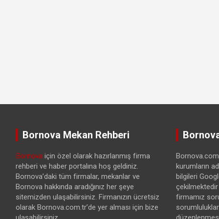
Bornova Mekan Rehberi
Bornova
Bornova
için özel olarak hazırlanmış firma
Bornova.com.t
rehberi ve haber portalına hoş geldiniz.
kurumların ad
Bornova’daki tüm firmalar, mekanlar ve
bilgileri Goo
Bornova hakkında aradığınız her şeye
çekilmektedir
sitemizden ulaşabilirsiniz. Firmanızın ücretsiz
firmamız sor
olarak Bornova.com.tr’de yer alması için bize
sorumlulukları
ulaşabilirsiniz.
düzenlenmesi 