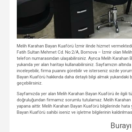
Melih Karahan Bayan Kuaförü İzmir ilinde hizmet vermektedir
Fatih Sultan Mehmet Cd. No:2/A, Bornova – İzmir olan Meli
telefon numarasından ulaşabilirsiniz. Ayrıca Melih Karahan Bay
yukarıda yer alan haritayı kullanabilirsiniz. Sayfamızın alt
inceleyebilir, firma puanını görebilir ve isterseniz sizde yor
Bayan Kuaförü hakkında daha detaylı bilgi almak yukarıdaki bi
geçebilirsiniz.
Sayfamızda yer alan Melih Karahan Bayan Kuaförü ile ilgili tü
doğruluğundan firmamız sorumlu tutulamaz. Melih Karahan B
yapana aittir. Melih Karahan Bayan Kuaförü bilgilerinde hat
Bayan Kuaförü sahibi iseniz ve işletme bilgilerinin kaldırılmas
Burayı