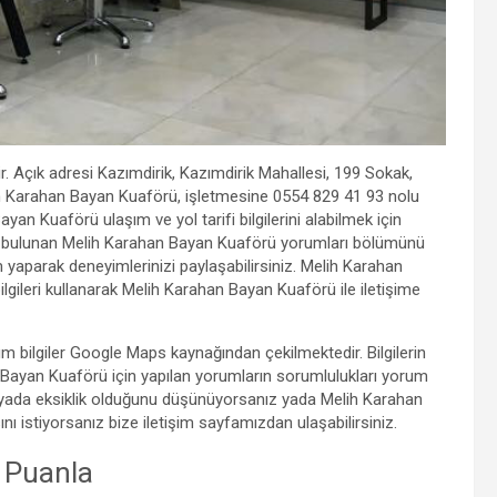
. Açık adresi Kazımdirik, Kazımdirik Mahallesi, 199 Sokak,
h Karahan Bayan Kuaförü, işletmesine 0554 829 41 93 nolu
an Kuaförü ulaşım ve yol tarifi bilgilerini alabilmek için
ında bulunan Melih Karahan Bayan Kuaförü yorumları bölümünü
um yaparak deneyimlerinizi paylaşabilirsiniz. Melih Karahan
lgileri kullanarak Melih Karahan Bayan Kuaförü ile iletişime
m bilgiler Google Maps kaynağından çekilmektedir. Bilgilerin
ayan Kuaförü için yapılan yorumların sorumlulukları yorum
a yada eksiklik olduğunu düşünüyorsanız yada Melih Karahan
ını istiyorsanız bize iletişim sayfamızdan ulaşabilirsiniz.
 Puanla