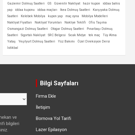
Gaziemir Dolmuş Saatleri
GS
Güvenilir Nakliyat
hazır kupon
iddaa bahis
yap
iddaa kuponu
iddaa maçları
Ikea Dolmuş Saatleri
Karşıyaka Dolmuş
Saatleri
Kelebek Mobilya
kupon yap
maç oyna
Mobilya Modelleri
Nakliyat Fiyatları
Nakliyat Yorumları
Nakliye Teklifi
Ofis Taşıma
Osmangazi Dolmuş Saatleri
Otogar Dolmuş Saatleri
Pınarbaşı Dolmuş
Saatleri
Sigortalı Nakliyat
SRC Belgesi
Sıcak Midye
tek maç
Tüy Alma
Yataş
Yeşilyurt Dolmuş Saatleri
Yüz Bakımı
Özel Direksiyon Dersi
İstikbal
Bilgi Sayfaları
Firma Ekle
İletişim
 mekan ve
Bornova Yol Tarifi
fi bilgileri
Lazer Epilasyon
iniz.