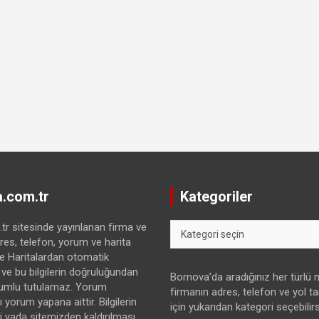
.com.tr
Kategoriler
Kategoriler
r sitesinde yayınlanan firma ve
res, telefon, yorum ve harita
gle Haritalardan otomatik
 ve bu bilgilerin doğruluğundan
Bornova’da aradığınız her türlü
umlu tutulamaz. Yorum
firmanın adres, telefon ve yol tari
 yorum yapana aittir. Bilgilerin
için yukarıdan kategori seçebilirs
yada sitemizden kaldırılması