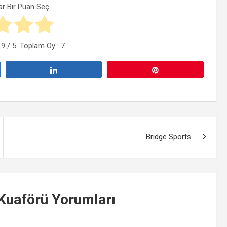
ar Bir Puan Seç
.9
/ 5. Toplam Oy :
7
Paylaş
Pin
Bridge Sports
Kuaförü
Yorumları