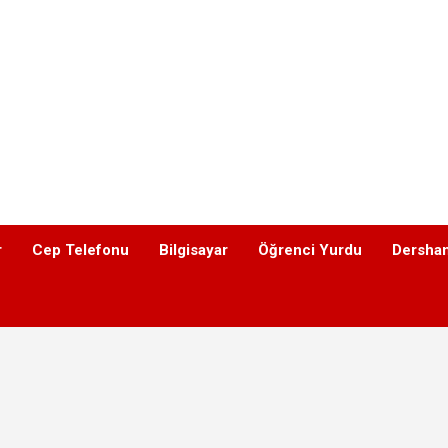
r
Cep Telefonu
Bilgisayar
Öğrenci Yurdu
Dershan