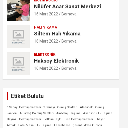
MÜZIK KURSU
Nilüfer Acar Sanat Merkezi
16 Mart 2022
Bornova
HALI YIKAMA
Siltem Halı Yıkama
16 Mart 2022
Bornova
ELEKTRONIK
Haksoy Elektronik
16 Mart 2022
Bornova
Etiket Bulutu
1.Sanayi Dolmuş Saatleri
2.Sanayi Dolmuş Saatleri
Alsancak Dolmuş
Saatleri
Altındağ Dolmuş Saatleri
Ambalajlı Taşıma
Asansörlü Ev Taşıma
Bayraklı Dolmuş Saatleri
Bellona
Bjk
Buca Dolmuş Saatleri
Ehliyet
Almak
Evde Masaj
Ev Taşıma
Fenerbahçe
garanti iddaa kuponu