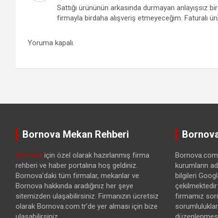
Sattığı ürününün arkasında durmayan anlayışsız bir 
firmayla birdaha alışveriş etmeyeceğim. Faturalı
Yoruma kapalı.
Bornova Mekan Rehberi
Bornova
Bornova
için özel olarak hazırlanmış firma
Bornova.com.t
rehberi ve haber portalına hoş geldiniz.
kurumların ad
Bornova’daki tüm firmalar, mekanlar ve
bilgileri Goo
Bornova hakkında aradığınız her şeye
çekilmektedir
sitemizden ulaşabilirsiniz. Firmanızın ücretsiz
firmamız sor
olarak Bornova.com.tr’de yer alması için bize
sorumlulukları
ulaşabilirsiniz.
düzenlenmesi 