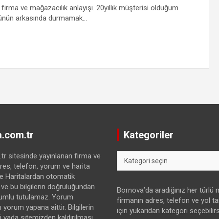
firma ve mağazacılık anlayışı. 20yıllık müşterisi olduğum
 ürünün arkasında durmamak…
.com.tr
Kategoriler
Kategoriler
r sitesinde yayınlanan firma ve
res, telefon, yorum ve harita
gle Haritalardan otomatik
 ve bu bilgilerin doğruluğundan
Bornova’da aradığınız her türlü
umlu tutulamaz. Yorum
firmanın adres, telefon ve yol tari
 yorum yapana aittir. Bilgilerin
için yukarıdan kategori seçebilirs
yada sitemizden kaldırılması