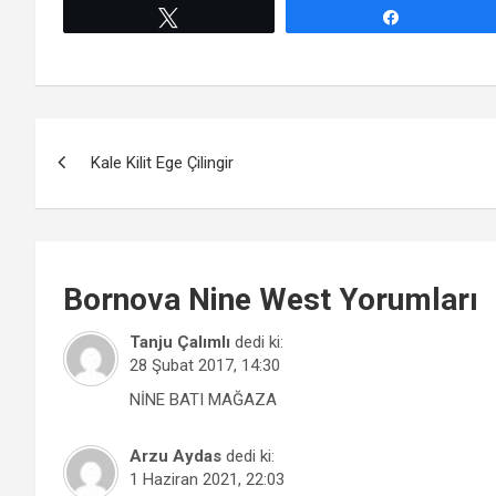
Tweetle
Paylaş
Yazı
Kale Kilit Ege Çilingir
gezinmesi
Bornova
Nine West
Yorumları
Tanju Çalımlı
dedi ki:
28 Şubat 2017, 14:30
NİNE BATI MAĞAZA
Arzu Aydas
dedi ki:
1 Haziran 2021, 22:03