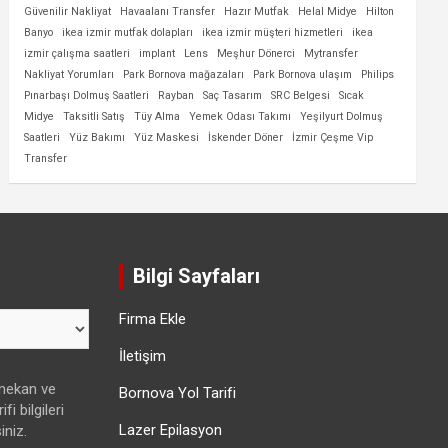
Güvenilir Nakliyat
Havaalanı Transfer
Hazır Mutfak
Helal Midye
Hilton
Banyo
ikea izmir mutfak dolapları
ikea izmir müşteri hizmetleri
ikea
izmir çalışma saatleri
implant
Lens
Meşhur Dönerci
Mytransfer
Nakliyat Yorumları
Park Bornova mağazaları
Park Bornova ulaşım
Philips
Pınarbaşı Dolmuş Saatleri
Rayban
Saç Tasarım
SRC Belgesi
Sıcak
Midye
Taksitli Satış
Tüy Alma
Yemek Odası Takımı
Yeşilyurt Dolmuş
Saatleri
Yüz Bakımı
Yüz Maskesi
İskender Döner
İzmir Çeşme Vip
Transfer
Bilgi Sayfaları
Firma Ekle
İletişim
 mekan ve
Bornova Yol Tarifi
fi bilgileri
Lazer Epilasyon
iniz.