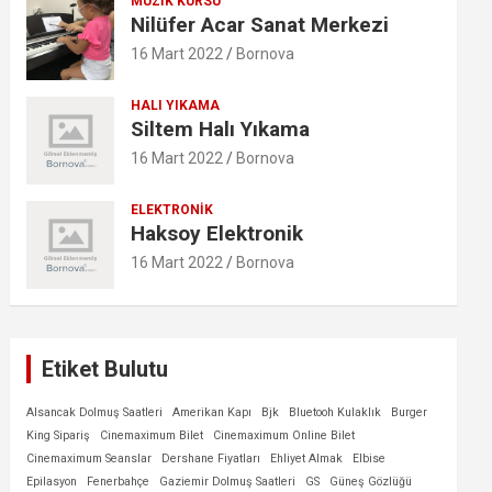
MÜZIK KURSU
Nilüfer Acar Sanat Merkezi
16 Mart 2022
Bornova
HALI YIKAMA
Siltem Halı Yıkama
16 Mart 2022
Bornova
ELEKTRONIK
Haksoy Elektronik
16 Mart 2022
Bornova
Etiket Bulutu
Alsancak Dolmuş Saatleri
Amerikan Kapı
Bjk
Bluetooh Kulaklık
Burger
King Sipariş
Cinemaximum Bilet
Cinemaximum Online Bilet
Cinemaximum Seanslar
Dershane Fiyatları
Ehliyet Almak
Elbise
Epilasyon
Fenerbahçe
Gaziemir Dolmuş Saatleri
GS
Güneş Gözlüğü