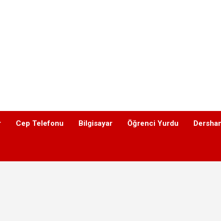
r
Cep Telefonu
Bilgisayar
Öğrenci Yurdu
Dershan