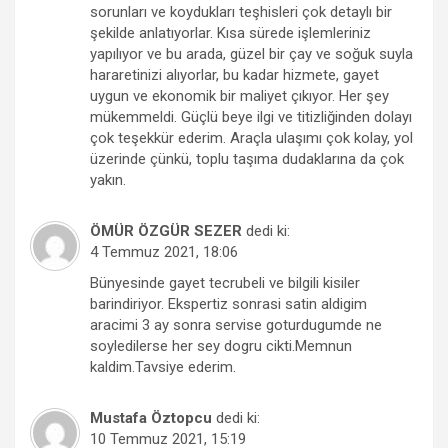
sorunları ve koydukları teşhisleri çok detaylı bir
şekilde anlatıyorlar. Kısa sürede işlemleriniz
yapılıyor ve bu arada, güzel bir çay ve soğuk suyla
hararetinizi alıyorlar, bu kadar hizmete, gayet
uygun ve ekonomik bir maliyet çıkıyor. Her şey
mükemmeldi. Güçlü beye ilgi ve titizliğinden dolayı
çok teşekkür ederim. Araçla ulaşımı çok kolay, yol
üzerinde çünkü, toplu taşıma dudaklarına da çok
yakın.
ÖMÜR ÖZGÜR SEZER
dedi ki:
4 Temmuz 2021, 18:06
Bünyesinde gayet tecrubeli ve bilgili kisiler
barindiriyor. Ekspertiz sonrasi satin aldigim
aracimi 3 ay sonra servise goturdugumde ne
soyledilerse her sey dogru cikti.Memnun
kaldim.Tavsiye ederim.
Mustafa Öztopcu
dedi ki:
10 Temmuz 2021, 15:19