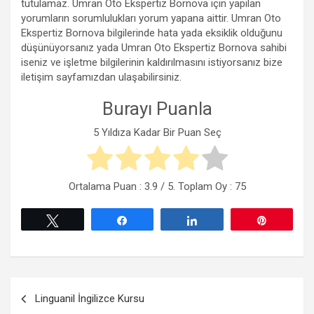
tutulamaz. Umran Oto Ekspertiz Bornova için yapılan
yorumların sorumlulukları yorum yapana aittir. Umran Oto
Ekspertiz Bornova bilgilerinde hata yada eksiklik olduğunu
düşünüyorsanız yada Umran Oto Ekspertiz Bornova sahibi
iseniz ve işletme bilgilerinin kaldırılmasını istiyorsanız bize
iletişim sayfamızdan ulaşabilirsiniz.
Burayı Puanla
5 Yıldıza Kadar Bir Puan Seç
Ortalama Puan :
3.9
/ 5. Toplam Oy :
75
Tweetle
Paylaş
Paylaş
Pin
Yazı
Linguanil İngilizce Kursu
gezinmesi