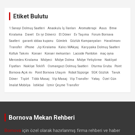
Etiket Bulutu
1.Sanayi Dolmuş Saatleri
Anaokulu İş İlanları
Aromaterapi
Asus
Bmw
Kiralama
Davet
En iyi Dönerci
Et Döner
Ev Taşıma
Forum Bornava
Saatleri
garanti iddaa kuponu
Gömlek
Gözlük Kampanyaları
Havalimanı
Transfer
iPhone
Jip Kiralama
Kalıcı MAkyaj
Karşıyaka Dolmuş Saatleri
Koltuk Takımı
Konser
Konser mekanları
Lacoste Pantolon
maç oyna
Mercedes Kiralama
Midyeci
Midye Dolma
Midye Yetiştirme
Nakliyat
Fiyatları
Nakliye Teklifi
Osmangazi Dolmuş Saatleri
Oturma Grubu
Point
Bornova Açık mı
Point Bornova Ulaşım
Robot Süpürge
SGK Gözlük
Tavuk
Döner
Tişört
Tıbbi Masaj
Vip Masaj
Vip Transfer
Yataş
Özel Gün
İmalat Mobilya
İstikbal
İzmir Çeşme Transfer
Bornova Mekan Rehberi
Bornova
için özel olarak hazırlanmış firma rehberi ve haber