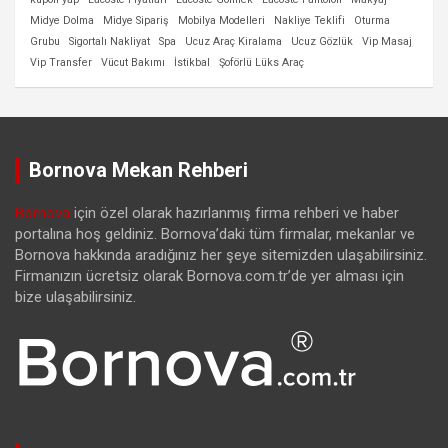
Midye Dolma
Midye Sipariş
Mobilya Modelleri
Nakliye Teklifi
Oturma
Grubu
Sigortalı Nakliyat
Spa
Ucuz Araç Kiralama
Ucuz Gözlük
Vip Masaj
Vip Transfer
Vücut Bakımı
İstikbal
Şoförlü Lüks Araç
Bornova Mekan Rehberi
Bornova
için özel olarak hazırlanmış firma rehberi ve haber
portalına hoş geldiniz. Bornova’daki tüm firmalar, mekanlar ve
Bornova hakkında aradığınız her şeye sitemizden ulaşabilirsiniz.
Firmanızın ücretsiz olarak Bornova.com.tr’de yer alması için
bize ulaşabilirsiniz.