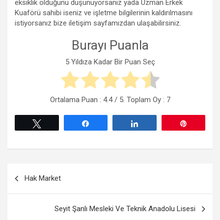
eksiklik olduğunu düşünüyorsanız yada Uzman Erkek
Kuaförü sahibi iseniz ve işletme bilgilerinin kaldırılmasını
istiyorsanız bize iletişim sayfamızdan ulaşabilirsiniz.
Burayı Puanla
5 Yıldıza Kadar Bir Puan Seç
Ortalama Puan :
4.4
/ 5. Toplam Oy :
7
Tweetle
Paylaş
Paylaş
Pin
Yazı
Hak Market
gezinmesi
Seyit Şanlı Mesleki Ve Teknik Anadolu Lisesi