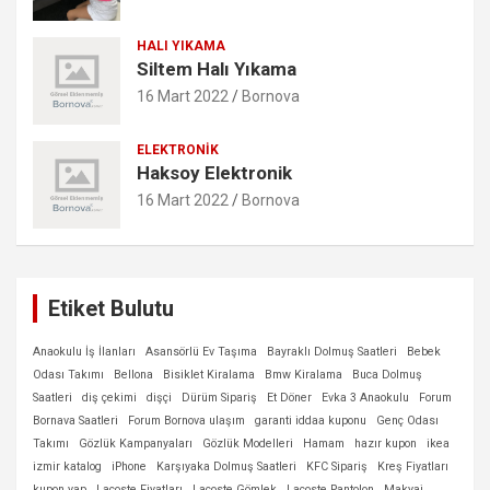
HALI YIKAMA
Siltem Halı Yıkama
16 Mart 2022
Bornova
ELEKTRONIK
Haksoy Elektronik
16 Mart 2022
Bornova
Etiket Bulutu
Anaokulu İş İlanları
Asansörlü Ev Taşıma
Bayraklı Dolmuş Saatleri
Bebek
Odası Takımı
Bellona
Bisiklet Kiralama
Bmw Kiralama
Buca Dolmuş
Saatleri
diş çekimi
dişçi
Dürüm Sipariş
Et Döner
Evka 3 Anaokulu
Forum
Bornava Saatleri
Forum Bornova ulaşım
garanti iddaa kuponu
Genç Odası
Takımı
Gözlük Kampanyaları
Gözlük Modelleri
Hamam
hazır kupon
ikea
izmir katalog
iPhone
Karşıyaka Dolmuş Saatleri
KFC Sipariş
Kreş Fiyatları
kupon yap
Lacoste Fiyatları
Lacoste Gömlek
Lacoste Pantolon
Makyaj