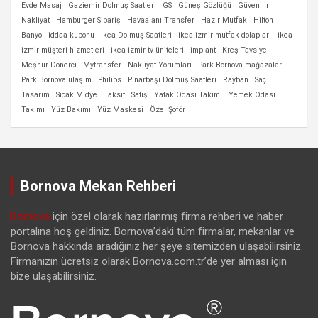
Evde Masaj
Gaziemir Dolmuş Saatleri
GS
Güneş Gözlüğü
Güvenilir
Nakliyat
Hamburger Sipariş
Havaalanı Transfer
Hazır Mutfak
Hilton
Banyo
iddaa kuponu
Ikea Dolmuş Saatleri
ikea izmir mutfak dolapları
ikea
izmir müşteri hizmetleri
ikea izmir tv üniteleri
implant
Kreş Tavsiye
Meşhur Dönerci
Mytransfer
Nakliyat Yorumları
Park Bornova mağazaları
Park Bornova ulaşım
Philips
Pınarbaşı Dolmuş Saatleri
Rayban
Saç
Tasarım
Sıcak Midye
Taksitli Satış
Yatak Odası Takımı
Yemek Odası
Takımı
Yüz Bakımı
Yüz Maskesi
Özel Şoför
Bornova Mekan Rehberi
Bornova
için özel olarak hazırlanmış firma rehberi ve haber
portalına hoş geldiniz. Bornova’daki tüm firmalar, mekanlar ve
Bornova hakkında aradığınız her şeye sitemizden ulaşabilirsiniz.
Firmanızın ücretsiz olarak Bornova.com.tr’de yer alması için
bize ulaşabilirsiniz.