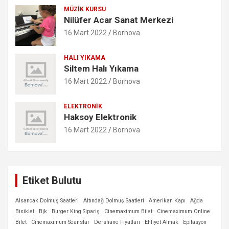
MÜZIK KURSU
Nilüfer Acar Sanat Merkezi
16 Mart 2022
Bornova
HALI YIKAMA
Siltem Halı Yıkama
16 Mart 2022
Bornova
ELEKTRONIK
Haksoy Elektronik
16 Mart 2022
Bornova
Etiket Bulutu
Alsancak Dolmuş Saatleri
Altındağ Dolmuş Saatleri
Amerikan Kapı
Ağda
Bisiklet
Bjk
Burger King Sipariş
Cinemaximum Bilet
Cinemaximum Online
Bilet
Cinemaximum Seanslar
Dershane Fiyatları
Ehliyet Almak
Epilasyon