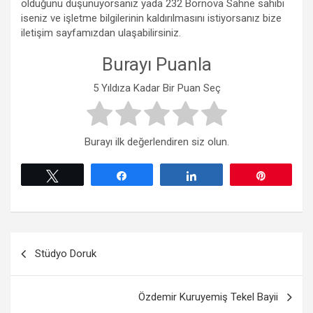
olduğunu düşünüyorsanız yada 232 Bornova Sahne sahibi
iseniz ve işletme bilgilerinin kaldırılmasını istiyorsanız bize
iletişim sayfamızdan ulaşabilirsiniz.
Burayı Puanla
5 Yıldıza Kadar Bir Puan Seç
Burayı ilk değerlendiren siz olun.
Tweetle
Paylaş
Paylaş
Pin
Yazı
Stüdyo Doruk
gezinmesi
Özdemir Kuruyemiş Tekel Bayii