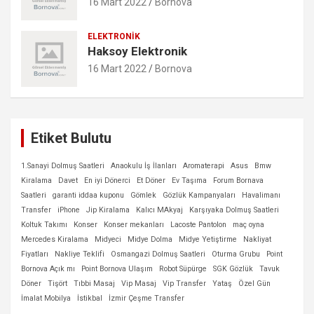
16 Mart 2022
Bornova
ELEKTRONIK
Haksoy Elektronik
16 Mart 2022
Bornova
Etiket Bulutu
1.Sanayi Dolmuş Saatleri
Anaokulu İş İlanları
Aromaterapi
Asus
Bmw
Kiralama
Davet
En iyi Dönerci
Et Döner
Ev Taşıma
Forum Bornava
Saatleri
garanti iddaa kuponu
Gömlek
Gözlük Kampanyaları
Havalimanı
Transfer
iPhone
Jip Kiralama
Kalıcı MAkyaj
Karşıyaka Dolmuş Saatleri
Koltuk Takımı
Konser
Konser mekanları
Lacoste Pantolon
maç oyna
Mercedes Kiralama
Midyeci
Midye Dolma
Midye Yetiştirme
Nakliyat
Fiyatları
Nakliye Teklifi
Osmangazi Dolmuş Saatleri
Oturma Grubu
Point
Bornova Açık mı
Point Bornova Ulaşım
Robot Süpürge
SGK Gözlük
Tavuk
Döner
Tişört
Tıbbi Masaj
Vip Masaj
Vip Transfer
Yataş
Özel Gün
İmalat Mobilya
İstikbal
İzmir Çeşme Transfer