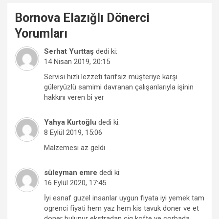
Bornova
Elazığlı Dönerci
Yorumları
Serhat Yurttaş
dedi ki:
14 Nisan 2019, 20:15
Servisi hızlı lezzeti tarifsiz müşteriye karşı
güleryüzlü samimi davranan çalışanlarıyla işinin
hakkını veren bi yer
Yahya Kurtoğlu
dedi ki:
8 Eylül 2019, 15:06
Malzemesi az geldi
süleyman emre
dedi ki:
16 Eylül 2020, 17:45
İyi esnaf guzel insanlar uygun fiyata iyi yemek tam
ogrenci fiyati hem yaz hem kis tavuk doner ve et
doner bulunur ekstradan cig kofte ve corbada