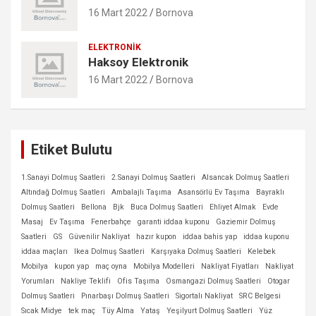
16 Mart 2022
Bornova
ELEKTRONIK
Haksoy Elektronik
16 Mart 2022
Bornova
Etiket Bulutu
1.Sanayi Dolmuş Saatleri
2.Sanayi Dolmuş Saatleri
Alsancak Dolmuş Saatleri
Altındağ Dolmuş Saatleri
Ambalajlı Taşıma
Asansörlü Ev Taşıma
Bayraklı
Dolmuş Saatleri
Bellona
Bjk
Buca Dolmuş Saatleri
Ehliyet Almak
Evde
Masaj
Ev Taşıma
Fenerbahçe
garanti iddaa kuponu
Gaziemir Dolmuş
Saatleri
GS
Güvenilir Nakliyat
hazır kupon
iddaa bahis yap
iddaa kuponu
iddaa maçları
Ikea Dolmuş Saatleri
Karşıyaka Dolmuş Saatleri
Kelebek
Mobilya
kupon yap
maç oyna
Mobilya Modelleri
Nakliyat Fiyatları
Nakliyat
Yorumları
Nakliye Teklifi
Ofis Taşıma
Osmangazi Dolmuş Saatleri
Otogar
Dolmuş Saatleri
Pınarbaşı Dolmuş Saatleri
Sigortalı Nakliyat
SRC Belgesi
Sıcak Midye
tek maç
Tüy Alma
Yataş
Yeşilyurt Dolmuş Saatleri
Yüz