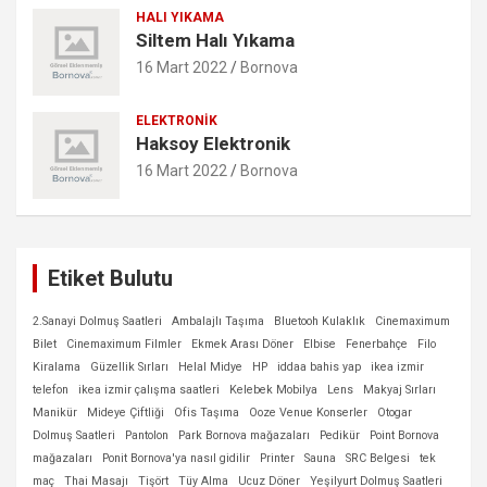
HALI YIKAMA
Siltem Halı Yıkama
16 Mart 2022
Bornova
ELEKTRONIK
Haksoy Elektronik
16 Mart 2022
Bornova
Etiket Bulutu
2.Sanayi Dolmuş Saatleri
Ambalajlı Taşıma
Bluetooh Kulaklık
Cinemaximum
Bilet
Cinemaximum Filmler
Ekmek Arası Döner
Elbise
Fenerbahçe
Filo
Kiralama
Güzellik Sırları
Helal Midye
HP
iddaa bahis yap
ikea izmir
telefon
ikea izmir çalışma saatleri
Kelebek Mobilya
Lens
Makyaj Sırları
Manikür
Mideye Çiftliği
Ofis Taşıma
Ooze Venue Konserler
Otogar
Dolmuş Saatleri
Pantolon
Park Bornova mağazaları
Pedikür
Point Bornova
mağazaları
Ponit Bornova'ya nasıl gidilir
Printer
Sauna
SRC Belgesi
tek
maç
Thai Masajı
Tişört
Tüy Alma
Ucuz Döner
Yeşilyurt Dolmuş Saatleri