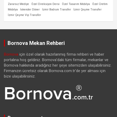
Zararsız Mediye
Özel Direksiyon Dersi
Özel Tasarım Mobilya
Özel Üretim
Mobilya
İskender Döner
İzmir Bodrum Transfer
İzmir Çeşme Transfer
İzmir Çeşme Vip Transfer
Bornova Mekan Rehberi
Bornova
için özel olarak hazırlanmış firma rehberi ve haber
portalına hoş geldiniz. Bornova’daki tüm firmalar, mekanlar ve
Bornova hakkında aradığınız her şeye sitemizden ulaşabilirsiniz.
Firmanızın ücretsiz olarak Bornova.com.tr’de yer alması için
bize ulaşabilirsiniz.