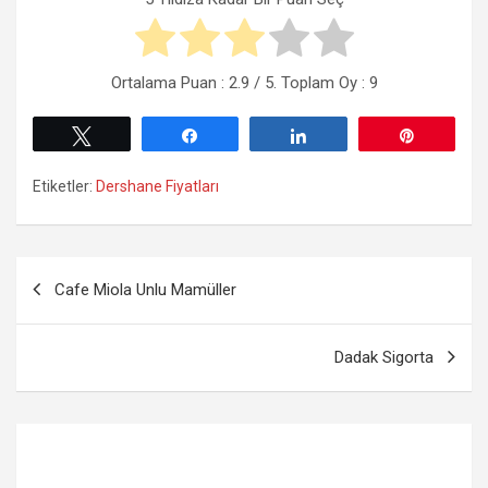
Ortalama Puan :
2.9
/ 5. Toplam Oy :
9
Tweetle
Paylaş
Paylaş
Pin
Etiketler:
Dershane Fiyatları
Yazı
Cafe Miola Unlu Mamüller
gezinmesi
Dadak Sigorta