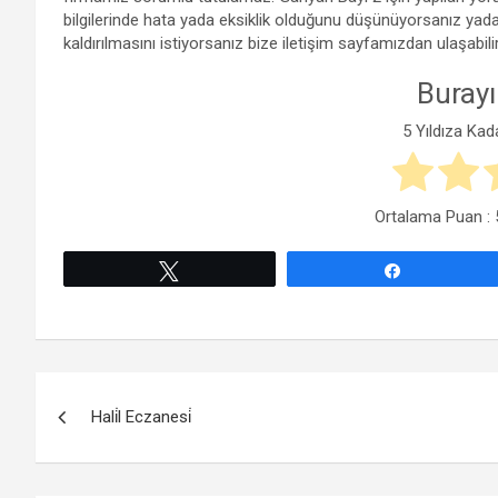
bilgilerinde hata yada eksiklik olduğunu düşünüyorsanız yada 
kaldırılmasını istiyorsanız bize iletişim sayfamızdan ulaşabilir
Burayı
5 Yıldıza Kad
Ortalama Puan :
Tweetle
Paylaş
Yazı
Hali̇l Eczanesi̇
gezinmesi