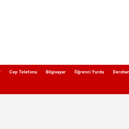
r
Cep Telefonu
Bilgisayar
Öğrenci Yurdu
Dershan