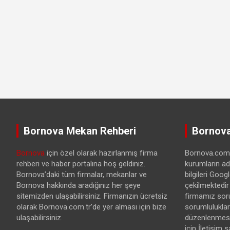
Bornova Mekan Rehberi
Bornova
Bornova
için özel olarak hazırlanmış firma
Bornova.com.t
rehberi ve haber portalına hoş geldiniz.
kurumların ad
Bornova’daki tüm firmalar, mekanlar ve
bilgileri Goo
Bornova hakkında aradığınız her şeye
çekilmektedir
sitemizden ulaşabilirsiniz. Firmanızın ücretsiz
firmamız sor
olarak Bornova.com.tr’de yer alması için bize
sorumlulukları
ulaşabilirsiniz.
düzenlenmesi 
için İletişim 