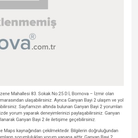
rzene Mahallesi 83. Sokak No:25 D:İ, Bornova – İzmir olan
marasından ulaşabilirsiniz. Ayrıca Ganyan Bayi 2 ulaşım ve yol
lanabilirsiniz. Sayfamızın altında bulunan Ganyan Bayi 2 yorumları
 sizde yorum yaparak deneyimlerinizi paylaşabilirsiniz. Ganyan
llanarak Ganyan Bayi 2 ile iletişime geçebilirsiniz.
gle Maps kaynağından çekilmektedir. Bilgilerin doğruluğundan
mların sorumlulukları yorum yapana aittir. Ganyan Bayi 2