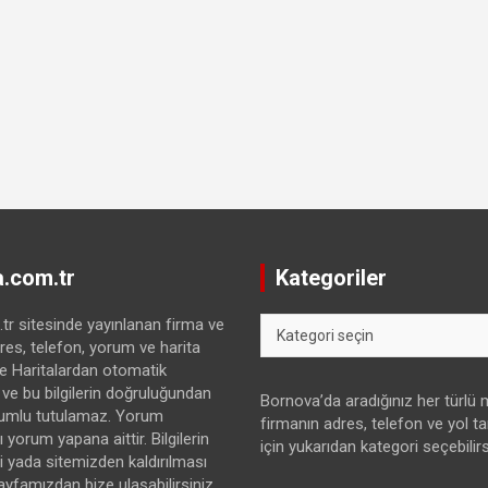
.com.tr
Kategoriler
Kategoriler
r sitesinde yayınlanan firma ve
res, telefon, yorum ve harita
gle Haritalardan otomatik
 ve bu bilgilerin doğruluğundan
Bornova’da aradığınız her türlü
umlu tutulamaz. Yorum
firmanın adres, telefon ve yol tari
 yorum yapana aittir. Bilgilerin
için yukarıdan kategori seçebilirs
yada sitemizden kaldırılması
sayfamızdan bize ulaşabilirsiniz.