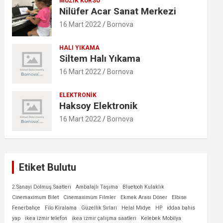
MÜZIK KURSU
Nilüfer Acar Sanat Merkezi
16 Mart 2022
Bornova
HALI YIKAMA
Siltem Halı Yıkama
16 Mart 2022
Bornova
ELEKTRONIK
Haksoy Elektronik
16 Mart 2022
Bornova
Etiket Bulutu
2.Sanayi Dolmuş Saatleri
Ambalajlı Taşıma
Bluetooh Kulaklık
Cinemaximum Bilet
Cinemaximum Filmler
Ekmek Arası Döner
Elbise
Fenerbahçe
Filo Kiralama
Güzellik Sırları
Helal Midye
HP
iddaa bahis
yap
ikea izmir telefon
ikea izmir çalışma saatleri
Kelebek Mobilya