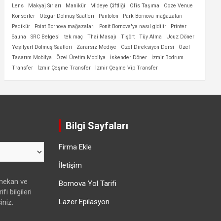
Lens
Makyaj Sırları
Manikür
Mideye Çiftliği
Ofis Taşıma
Ooze Venue
Konserler
Otogar Dolmuş Saatleri
Pantolon
Park Bornova mağazaları
Pedikür
Point Bornova mağazaları
Ponit Bornova'ya nasıl gidilir
Printer
Sauna
SRC Belgesi
tek maç
Thai Masajı
Tişört
Tüy Alma
Ucuz Döner
Yeşilyurt Dolmuş Saatleri
Zararsız Mediye
Özel Direksiyon Dersi
Özel
Tasarım Mobilya
Özel Üretim Mobilya
İskender Döner
İzmir Bodrum
Transfer
İzmir Çeşme Transfer
İzmir Çeşme Vip Transfer
Bilgi Sayfaları
Firma Ekle
İletişim
 mekan ve
Bornova Yol Tarifi
fi bilgileri
Lazer Epilasyon
iniz.