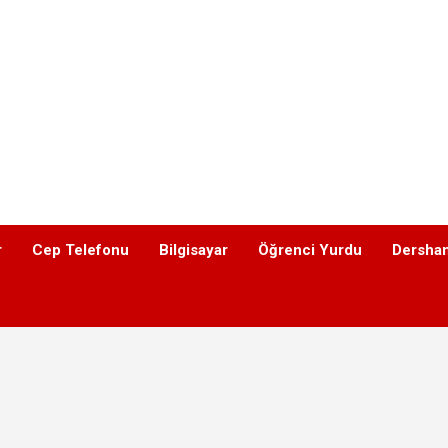
r
Cep Telefonu
Bilgisayar
Öğrenci Yurdu
Dershan