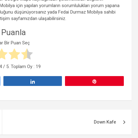
bilya için yapılan yorumların sorumlulukları yorum yapana
k olduğunu düşünüyorsanız yada Fedai Durmaz Mobilya sahibi
letişim sayfamızdan ulaşabilirsiniz.
 Puanla
ar Bir Puan Seç
4
/ 5. Toplam Oy :
19
Paylaş
Pin
Down Kafe