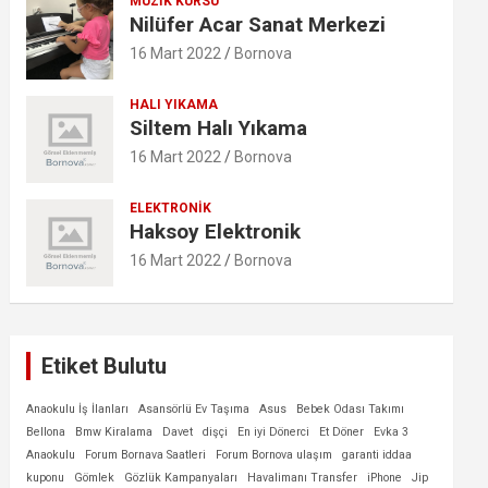
MÜZIK KURSU
Nilüfer Acar Sanat Merkezi
16 Mart 2022
Bornova
HALI YIKAMA
Siltem Halı Yıkama
16 Mart 2022
Bornova
ELEKTRONIK
Haksoy Elektronik
16 Mart 2022
Bornova
Etiket Bulutu
Anaokulu İş İlanları
Asansörlü Ev Taşıma
Asus
Bebek Odası Takımı
Bellona
Bmw Kiralama
Davet
dişçi
En iyi Dönerci
Et Döner
Evka 3
Anaokulu
Forum Bornava Saatleri
Forum Bornova ulaşım
garanti iddaa
kuponu
Gömlek
Gözlük Kampanyaları
Havalimanı Transfer
iPhone
Jip