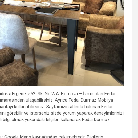
adresi Ergene, 552. Sk. No:2/A, Bornova – İzmir olan Fedai
marasından ulaşabilirsiniz. Ayrıca Fedai Durmaz Mobilya
 haritayı kullanabilirsiniz. Sayfamızın altında bulunan Fedai
nı görebilir ve isterseniz sizde yorum yaparak deneyimlerinizi
 bilgi almak yukarıdaki bilgileri kullanarak Fedai Durmaz
ler Google Maps kaynağından çekilmektedir. Bilgilerin