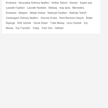
Kiralama
Karşıyaka Dolmuş Saatleri
Koltuk Takımı
Konser
kupon yap
Lacoste Fiyatları
Lacoste Pantolon
Makyaj
maç oyna
Mercedes
Kiralama
Midyeci
Midye Dolma
Nakliyat Fiyatları
Nakliye Teklifi
Osmangazi Dolmuş Saatleri
Oturma Grubu
Point Bornova Ulaşım
Robot
Süpürge
SGK Gözlük
Tavuk Döner
Tıbbi Masaj
Ucuz Gözlük
Vip
Masaj
Vip Transfer
Yataş
Özel Gün
İstikbal