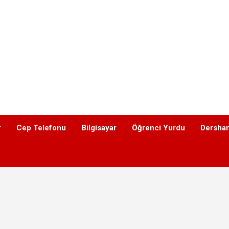
r
Cep Telefonu
Bilgisayar
Öğrenci Yurdu
Dershan