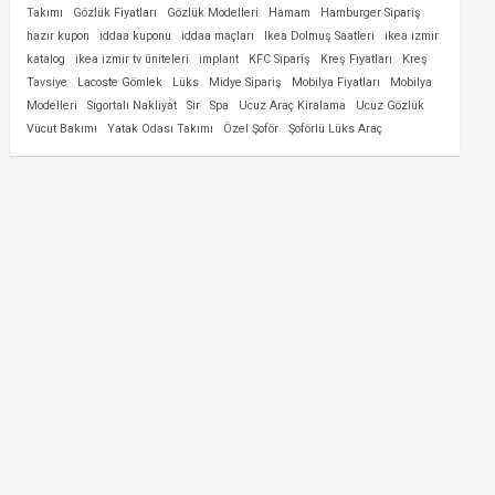
Takımı
Gözlük Fiyatları
Gözlük Modelleri
Hamam
Hamburger Sipariş
hazır kupon
iddaa kuponu
iddaa maçları
Ikea Dolmuş Saatleri
ikea izmir
katalog
ikea izmir tv üniteleri
implant
KFC Sipariş
Kreş Fiyatları
Kreş
Tavsiye
Lacoste Gömlek
Lüks
Midye Sipariş
Mobilya Fiyatları
Mobilya
Modelleri
Sigortalı Nakliyat
Sir
Spa
Ucuz Araç Kiralama
Ucuz Gözlük
Vücut Bakımı
Yatak Odası Takımı
Özel Şoför
Şoförlü Lüks Araç