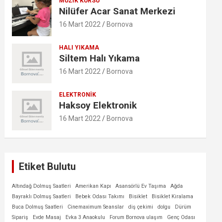
MÜZIK KURSU
Nilüfer Acar Sanat Merkezi
16 Mart 2022
Bornova
HALI YIKAMA
Siltem Halı Yıkama
16 Mart 2022
Bornova
ELEKTRONIK
Haksoy Elektronik
16 Mart 2022
Bornova
Etiket Bulutu
Altındağ Dolmuş Saatleri
Amerikan Kapı
Asansörlü Ev Taşıma
Ağda
Bayraklı Dolmuş Saatleri
Bebek Odası Takımı
Bisiklet
Bisiklet Kiralama
Buca Dolmuş Saatleri
Cinemaximum Seanslar
diş çekimi
dolgu
Dürüm
Sipariş
Evde Masaj
Evka 3 Anaokulu
Forum Bornova ulaşım
Genç Odası